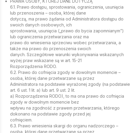
PRAWA OSOBY, KTÓREJ DANE DOTYCZĄ
6.1. Prawo dostępu, sprostowania, ograniczenia, usunięcia
lub przenoszenia – osoba, której dane
dotyczą, ma prawo żądania od Administratora dostępu do
swoich danych osobowych, ich
sprostowania, usunięcia („prawo do bycia zapomnianym”)
lub ograniczenia przetwarzania oraz ma
prawo do wniesienia sprzeciwu wobec przetwarzania, a
także ma prawo do przenoszenia swoich
danych. Szczegółowe warunki wykonywania wskazanych
wyżej praw wskazane są w art. 15-21
Rozporządzenia RODO.
6.2. Prawo do cofnięcia zgody w dowolnym momencie –
osoba, której dane przetwarzane są przez
Administratora na podstawie wyrażonej zgody (na podstawie
art. 6 ust. 1 lit. a) lub art. 9 ust. 2 lit.
a) Rozporządzenia RODO), to ma ona prawo do cofnięcia
zgody w dowolnym momencie bez
wpływu na zgodność z prawem przetwarzania, którego
dokonano na podstawie zgody przed jej
cofnięciem.
6.3. Prawo wniesienia skargi do organu nadzorczego –
osoba, której dane przetwarzane są przez