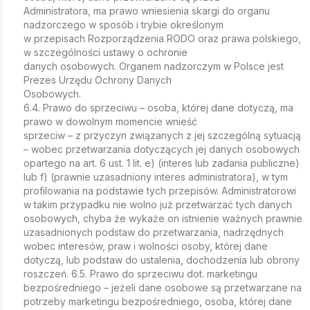
Administratora, ma prawo wniesienia skargi do organu
nadzorczego w sposób i trybie określonym
w przepisach Rozporządzenia RODO oraz prawa polskiego,
w szczególności ustawy o ochronie
danych osobowych. Organem nadzorczym w Polsce jest
Prezes Urzędu Ochrony Danych
Osobowych.
6.4. Prawo do sprzeciwu – osoba, której dane dotyczą, ma
prawo w dowolnym momencie wnieść
sprzeciw – z przyczyn związanych z jej szczególną sytuacją
– wobec przetwarzania dotyczących jej danych osobowych
opartego na art. 6 ust. 1 lit. e) (interes lub zadania publiczne)
lub f) (prawnie uzasadniony interes administratora), w tym
profilowania na podstawie tych przepisów. Administratorowi
w takim przypadku nie wolno już przetwarzać tych danych
osobowych, chyba że wykaże on istnienie ważnych prawnie
uzasadnionych podstaw do przetwarzania, nadrzędnych
wobec interesów, praw i wolności osoby, której dane
dotyczą, lub podstaw do ustalenia, dochodzenia lub obrony
roszczeń. 6.5. Prawo do sprzeciwu dot. marketingu
bezpośredniego – jeżeli dane osobowe są przetwarzane na
potrzeby marketingu bezpośredniego, osoba, której dane