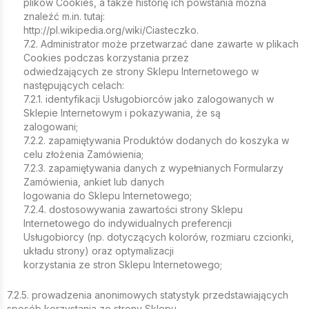
plików Cookies, a także historię ich powstania można
znaleźć m.in. tutaj:
http://pl.wikipedia.org/wiki/Ciasteczko.
7.2. Administrator może przetwarzać dane zawarte w plikach
Cookies podczas korzystania przez
odwiedzających ze strony Sklepu Internetowego w
następujących celach:
7.2.1. identyfikacji Usługobiorców jako zalogowanych w
Sklepie Internetowym i pokazywania, że są
zalogowani;
7.2.2. zapamiętywania Produktów dodanych do koszyka w
celu złożenia Zamówienia;
7.2.3. zapamiętywania danych z wypełnianych Formularzy
Zamówienia, ankiet lub danych
logowania do Sklepu Internetowego;
7.2.4. dostosowywania zawartości strony Sklepu
Internetowego do indywidualnych preferencji
Usługobiorcy (np. dotyczących kolorów, rozmiaru czcionki,
układu strony) oraz optymalizacji
korzystania ze stron Sklepu Internetowego;
7.2.5. prowadzenia anonimowych statystyk przedstawiających
sposób korzystania ze strony Sklepu