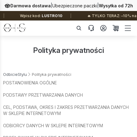
|
|
Darmowa dostawa
Ubezpieczone paczki
Wysyłka od 72h
Wpisz kod:
LUSTRO10
🔥 TYLKO TERAZ: –10% na wszystko 
Polityka prywatności
OdbicieStylu
Polityka prywatności
POSTANOWIENIA OGÓLNE
PODSTAWY PRZETWARZANIA DANYCH
CEL, PODSTAWA, OKRES I ZAKRES PRZETWARZANIA DANYCH
W SKLEPIE INTERNETOWYM
ODBIORCY DANYCH W SKLEPIE INTERNETOWYM