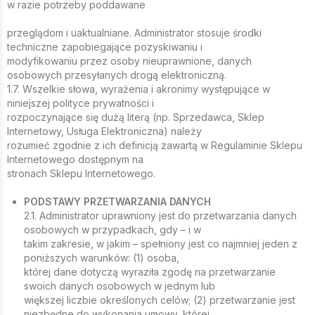
w razie potrzeby poddawane
przeglądom i uaktualniane. Administrator stosuje środki
techniczne zapobiegające pozyskiwaniu i
modyfikowaniu przez osoby nieuprawnione, danych
osobowych przesyłanych drogą elektroniczną.
1.7. Wszelkie słowa, wyrażenia i akronimy występujące w
niniejszej polityce prywatności i
rozpoczynające się dużą literą (np. Sprzedawca, Sklep
Internetowy, Usługa Elektroniczna) należy
rozumieć zgodnie z ich definicją zawartą w Regulaminie Sklepu
Internetowego dostępnym na
stronach Sklepu Internetowego.
PODSTAWY PRZETWARZANIA DANYCH
2.1. Administrator uprawniony jest do przetwarzania danych
osobowych w przypadkach, gdy – i w
takim zakresie, w jakim – spełniony jest co najmniej jeden z
poniższych warunków: (1) osoba,
której dane dotyczą wyraziła zgodę na przetwarzanie
swoich danych osobowych w jednym lub
większej liczbie określonych celów; (2) przetwarzanie jest
niezbędne do wykonania umowy, której