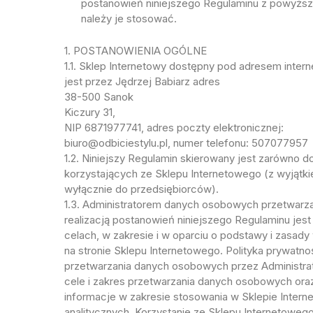
postanowień niniejszego Regulaminu z powyższy
należy je stosować.
1. POSTANOWIENIA OGÓLNE
1.1. Sklep Internetowy dostępny pod adresem inter
jest przez Jędrzej Babiarz adres
38-500 Sanok
Kiczury 31,
NIP 6871977741, adres poczty elektronicznej:
biuro@odbiciestylu.pl, numer telefonu: 507077957
1.2. Niniejszy Regulamin skierowany jest zarówno 
korzystających ze Sklepu Internetowego (z wyjątkie
wyłącznie do przedsiębiorców).
1.3. Administratorem danych osobowych przetwarz
realizacją postanowień niniejszego Regulaminu j
celach, w zakresie i w oparciu o podstawy i zasad
na stronie Sklepu Internetowego. Polityka prywat
przetwarzania danych osobowych przez Administra
cele i zakres przetwarzania danych osobowych oraz
informacje w zakresie stosowania w Sklepie Intern
analitycznych. Korzystanie ze Sklepu Internetowe