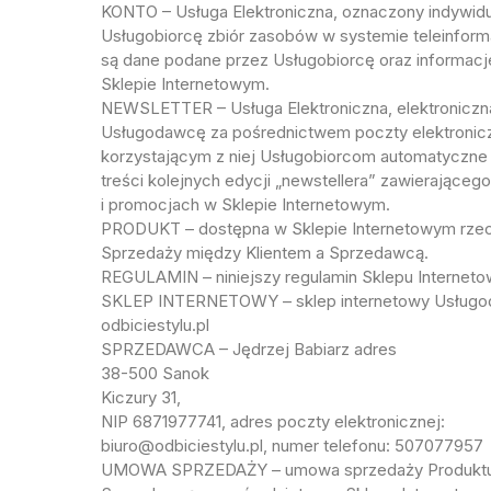
KONTO – Usługa Elektroniczna, oznaczony indywid
Usługobiorcę zbiór zasobów w systemie teleinfo
są dane podane przez Usługobiorcę oraz informac
Sklepie Internetowym.
NEWSLETTER – Usługa Elektroniczna, elektroniczn
Usługodawcę za pośrednictwem poczty elektroniczn
korzystającym z niej Usługobiorcom automatyczn
treści kolejnych edycji „newstellera” zawierające
i promocjach w Sklepie Internetowym.
PRODUKT – dostępna w Sklepie Internetowym rz
Sprzedaży między Klientem a Sprzedawcą.
REGULAMIN – niniejszy regulamin Sklepu Internet
SKLEP INTERNETOWY – sklep internetowy Usługo
odbiciestylu.pl
SPRZEDAWCA – Jędrzej Babiarz adres
38-500 Sanok
Kiczury 31,
NIP 6871977741, adres poczty elektronicznej:
biuro@odbiciestylu.pl, numer telefonu: 507077957
UMOWA SPRZEDAŻY – umowa sprzedaży Produktu za