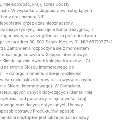
, miejscowość, kraj), adres poczty
z hasło. W wypadku Usługobiorców niebędących
firmy oraz numeru NIP.
 nieodpłatnie przez czas nieoznaczony.
odania przyczyny, usunięcia Konta (rezygnacji z
Usługodawcy, w szczególności za pośrednictwem
.pl lub na adres 38-500 Sanok Kiczury 31, NIP 6871977741.
ularza Zamówienia rozpoczyna się z momentem
ktronicznego koszyka w Sklepie Internetowym.
Klienta łącznie dwóch kolejnych kroków – (1)
ciu na stronie Sklepu Internetowego po
m” – do tego momentu istnieje możliwość
 tym celu należy kierować się wyświetlanymi
onie Sklepu Internetowego). W Formularzu
astępujących danych dotyczących Klienta: imię i
eszkania, kod pocztowy, miejscowość, kraj),
taktowego oraz danych dotyczących Umowy
i sposób dostawy Produktu/ów, sposób
mentami niezbędne jest także podanie nazwy