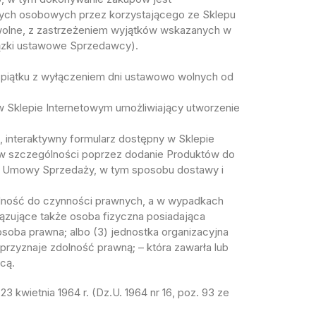
nych osobowych przez korzystającego ze Sklepu
owolne, z zastrzeżeniem wyjątków wskazanych w
ązki ustawowe Sprzedawcy).
piątku z wyłączeniem dni ustawowo wolnych od
klepie Internetowym umożliwiający utworzenie
nteraktywny formularz dostępny w Sklepie
 w szczególności poprzez dodanie Produktów do
w Umowy Sprzedaży, w tym sposobu dostawy i
olność do czynności prawnych, a w wypadkach
ązujące także osoba fizyczna posiadająca
soba prawna; albo (3) jednostka organizacyjna
przyznaje zdolność prawną; – która zawarła lub
cą.
kwietnia 1964 r. (Dz.U. 1964 nr 16, poz. 93 ze