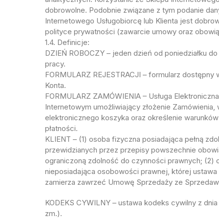
dobrowolne. Podobnie związane z tym podanie da
Internetowego Usługobiorcę lub Klienta jest dobr
polityce prywatności (zawarcie umowy oraz obowi
1.4. Definicje:
DZIEŃ ROBOCZY – jeden dzień od poniedziałku do 
pracy.
FORMULARZ REJESTRACJI – formularz dostępny w S
Konta.
FORMULARZ ZAMÓWIENIA – Usługa Elektroniczna, i
Internetowym umożliwiający złożenie Zamówienia,
elektronicznego koszyka oraz określenie warunkó
płatności.
KLIENT – (1) osoba fizyczna posiadająca pełną zd
przewidzianych przez przepisy powszechnie obowi
ograniczoną zdolność do czynności prawnych; (2) o
nieposiadająca osobowości prawnej, której ustawa 
zamierza zawrzeć Umowę Sprzedaży ze Sprzedaw
KODEKS CYWILNY – ustawa kodeks cywilny z dnia 23 
zm.).