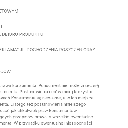
NETOWYM
KT
 ODBIORU PRODUKTU
KLAMACJI I DOCHODZENIA ROSZCZEŃ ORAZ
ORCÓW
 prawa konsumenta. Konsument nie może zrzec się
sumenta. Postanowienia umów mniej korzystne
awach Konsumenta są nieważne, a w ich miejsce
nta. Dlatego też postanowienia niniejszego
niczać jakichkolwiek praw konsumentów
ących przepisów prawa, a wszelkie ewentualne
umenta. W przypadku ewentualnej niezgodności