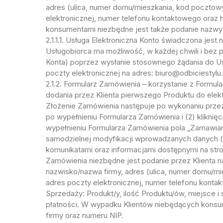
adres (ulica, numer domu/mieszkania, kod pocztowy
elektronicznej, numer telefonu kontaktowego ora
konsumentami niezbędne jest także podanie nazwy 
2.1.1.1. Usługa Elektroniczna Konto świadczona jest
Usługobiorca ma możliwość, w każdej chwili i bez p
Konta) poprzez wysłanie stosownego żądania do 
poczty elektronicznej na adres: biuro@odbiciestylu
2.1.2. Formularz Zamówienia – korzystanie z Form
dodania przez Klienta pierwszego Produktu do ele
Złożenie Zamówienia następuje po wykonaniu przez 
po wypełnieniu Formularza Zamówienia i (2) kliknię
wypełnieniu Formularza Zamówienia pola „Zamawia
samodzielnej modyfikacji wprowadzanych danych (w
komunikatami oraz informacjami dostępnymi na str
Zamówienia niezbędne jest podanie przez Klienta n
nazwisko/nazwa firmy, adres (ulica, numer domu/mi
adres poczty elektronicznej, numer telefonu kon
Sprzedaży: Produkt/y, ilość Produktu/ów, miejsce 
płatności. W wypadku Klientów niebędących konsu
firmy oraz numeru NIP.