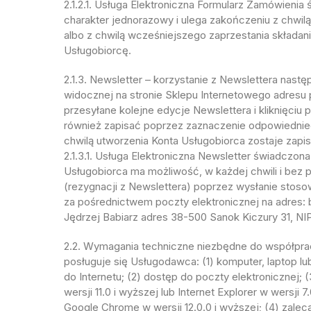
2.1.2.1. Usługa Elektroniczna Formularz Zamówienia
charakter jednorazowy i ulega zakończeniu z chwi
albo z chwilą wcześniejszego zaprzestania składa
Usługobiorcę.
2.1.3. Newsletter – korzystanie z Newslettera nast
widocznej na stronie Sklepu Internetowego adresu p
przesyłane kolejne edycje Newslettera i kliknięciu 
również zapisać poprzez zaznaczenie odpowiednieg
chwilą utworzenia Konta Usługobiorca zostaje zapis
2.1.3.1. Usługa Elektroniczna Newsletter świadczona
Usługobiorca ma możliwość, w każdej chwili i bez p
(rezygnacji z Newslettera) poprzez wysłanie sto
za pośrednictwem poczty elektronicznej na adres: b
Jędrzej Babiarz adres 38-500 Sanok Kiczury 31, NI
2.2. Wymagania techniczne niezbędne do współpra
posługuje się Usługodawca: (1) komputer, laptop l
do Internetu; (2) dostęp do poczty elektronicznej; 
wersji 11.0 i wyższej lub Internet Explorer w wersji 7
Google Chrome w wersji 12.0.0 i wyższej; (4) zale