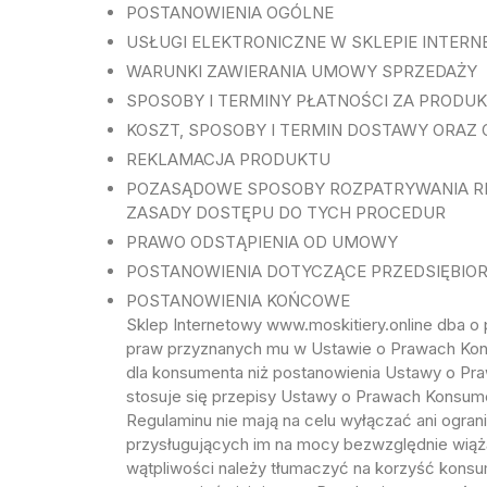
POSTANOWIENIA OGÓLNE
USŁUGI ELEKTRONICZNE W SKLEPIE INTER
WARUNKI ZAWIERANIA UMOWY SPRZEDAŻY
SPOSOBY I TERMINY PŁATNOŚCI ZA PRODU
KOSZT, SPOSOBY I TERMIN DOSTAWY ORAZ
REKLAMACJA PRODUKTU
POZASĄDOWE SPOSOBY ROZPATRYWANIA RE
ZASADY DOSTĘPU DO TYCH PROCEDUR
PRAWO ODSTĄPIENIA OD UMOWY
POSTANOWIENIA DOTYCZĄCE PRZEDSIĘBI
POSTANOWIENIA KOŃCOWE
Sklep Internetowy www.moskitiery.online dba o
praw przyznanych mu w Ustawie o Prawach Kon
dla konsumenta niż postanowienia Ustawy o Pr
stosuje się przepisy Ustawy o Prawach Konsume
Regulaminu nie mają na celu wyłączać ani ogra
przysługujących im na mocy bezwzględnie wiąż
wątpliwości należy tłumaczyć na korzyść kons