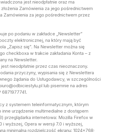
 świadczona jest nieodpłatnie oraz ma
lą złożenia Zamówienia za jego pośrednictwem
nia Zamówienia za jego pośrednictwem przez
ępuje po podaniu w zakładce „Newsletter”
oczty elektronicznej, na który mają być
pola „Zapisz się”. Na Newsletter można się
o checkboxa w trakcie zakładania Konta – z
any na Newsletter.
 jest nieodpłatnie przez czas nieoznaczony.
odania przyczyny, wypisania się z Newslettera
sownego żądania do Usługodawcy, w szczególności
iuro@odbiciestylu.pl lub pisemnie na adres
P 6871977741.
cy z systemem teleinformatycznym, którym
ub inne urządzenie multimedialne z dostępem
(3) przeglądarka internetowa: Mozilla Firefox w
.0 i wyższej, Opera w wersji 7.0 i wyższej,
cana minimalna rozdzielczość ekranu: 1024×768;