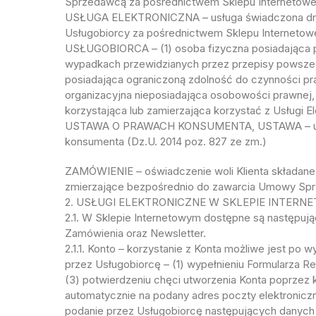
Sprzedawcą za pośrednictwem Sklepu Internetowe
USŁUGA ELEKTRONICZNA – usługa świadczona drog
Usługobiorcy za pośrednictwem Sklepu Internetow
USŁUGOBIORCA – (1) osoba fizyczna posiadająca p
wypadkach przewidzianych przez przepisy powszec
posiadająca ograniczoną zdolność do czynności pra
organizacyjna nieposiadająca osobowości prawnej, 
korzystająca lub zamierzająca korzystać z Usługi El
USTAWA O PRAWACH KONSUMENTA, USTAWA – ustaw
konsumenta (Dz.U. 2014 poz. 827 ze zm.)
ZAMÓWIENIE – oświadczenie woli Klienta składane
zmierzające bezpośrednio do zawarcia Umowy Spr
2. USŁUGI ELEKTRONICZNE W SKLEPIE INTER
2.1. W Sklepie Internetowym dostępne są następując
Zamówienia oraz Newsletter.
2.1.1. Konto – korzystanie z Konta możliwe jest po 
przez Usługobiorcę – (1) wypełnieniu Formularza Reje
(3) potwierdzeniu chęci utworzenia Konta poprzez k
automatycznie na podany adres poczty elektroniczn
podanie przez Usługobiorcę następujących danych U