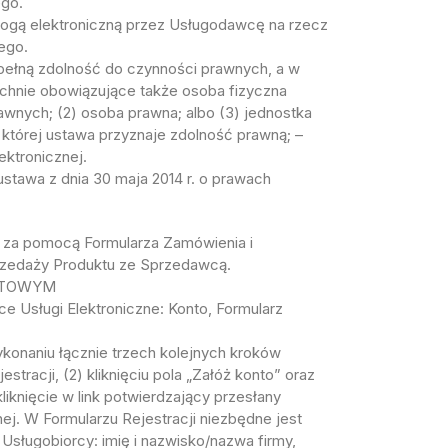
go.
ą elektroniczną przez Usługodawcę na rzecz
ego.
ełną zdolność do czynności prawnych, a w
hnie obowiązujące także osoba fizyczna
wnych; (2) osoba prawna; albo (3) jednostka
której ustawa przyznaje zdolność prawną; –
ektronicznej.
a z dnia 30 maja 2014 r. o prawach
 za pomocą Formularza Zamówienia i
zedaży Produktu ze Sprzedawcą.
NETOWYM
e Usługi Elektroniczne: Konto, Formularz
wykonaniu łącznie trzech kolejnych kroków
stracji, (2) kliknięciu pola „Załóż konto” oraz
liknięcie w link potwierdzający przesłany
ej. W Formularzu Rejestracji niezbędne jest
sługobiorcy: imię i nazwisko/nazwa firmy,