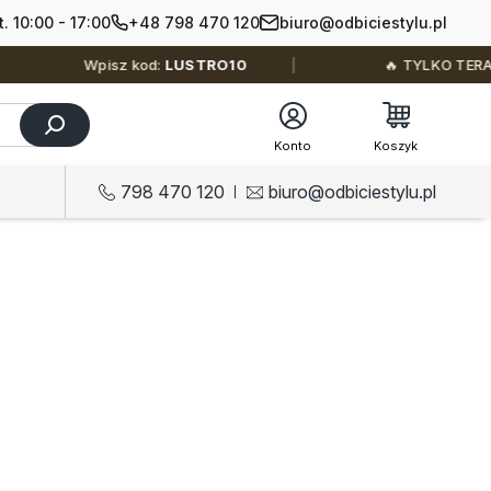
+48 798 470 120
biuro@odbiciestylu.pl
t. 10:00 - 17:00
Wpisz kod:
LUSTRO10
🔥 TYLKO TERAZ: –10% na
Konto
Koszyk
798 470 120
biuro@odbiciestylu.pl