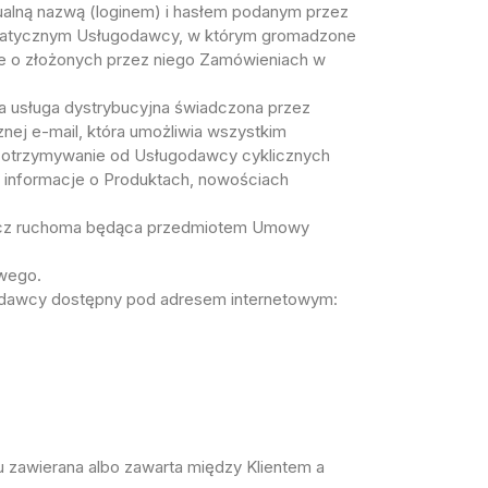
ualną nazwą (loginem) i hasłem podanym przez
rmatycznym Usługodawcy, w którym gromadzone
je o złożonych przez niego Zamówieniach w
a usługa dystrybucyjna świadczona przez
ej e-mail, która umożliwia wszystkim
e otrzymywanie od Usługodawcy cyklicznych
go informacje o Produktach, nowościach
ecz ruchoma będąca przedmiotem Umowy
owego.
dawcy dostępny pod adresem internetowym:
wierana albo zawarta między Klientem a