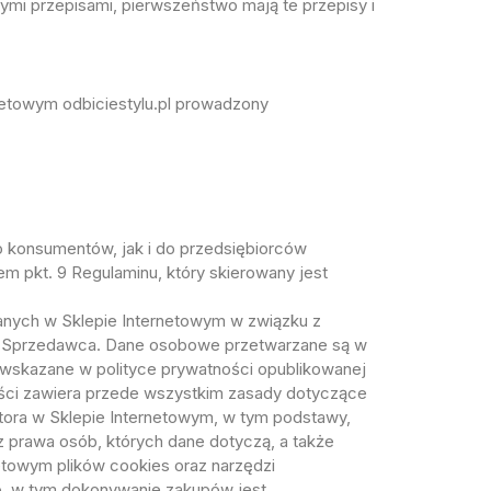
mi przepisami, pierwszeństwo mają te przepisy i
netowym odbiciestylu.pl prowadzony
do konsumentów, jak i do przedsiębiorców
m pkt. 9 Regulaminu, który skierowany jest
anych w Sklepie Internetowym w związku z
est Sprzedawca. Dane osobowe przetwarzane są w
y wskazane w polityce prywatności opublikowanej
ności zawiera przede wszystkim zasady dotyczące
tora w Sklepie Internetowym, w tym podstawy,
 prawa osób, których dane dotyczą, a także
etowym plików cookies oraz narzędzi
go, w tym dokonywanie zakupów jest