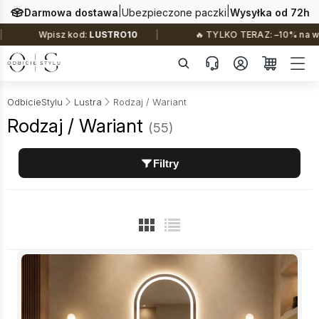
|
|
Darmowa dostawa
Ubezpieczone paczki
Wysyłka od 72h
RO10
🔥 TYLKO TERAZ: –10% na wszystko i darmowa dostaw
OdbicieStylu
Lustra
Rodzaj / Wariant
Rodzaj / Wariant
(55)
Filtry