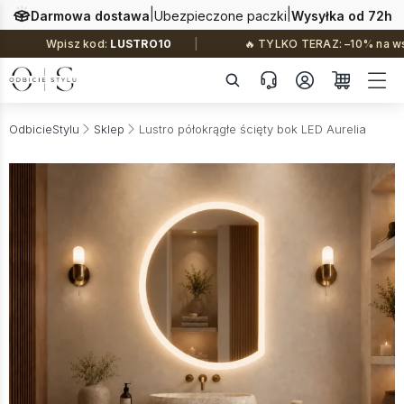
|
|
Darmowa dostawa
Ubezpieczone paczki
Wysyłka od 72h
USTRO10
🔥 TYLKO TERAZ: –10% na wszystko i darmowa dos
OdbicieStylu
Sklep
Lustro półokrągłe ścięty bok LED Aurelia