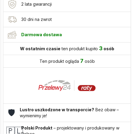
Aurelia
2 lata gwarancji
30 dni na zwrot
Darmowa dostawa
3
W ostatnim czasie
ten produkt kupiło
osób
7
Ten produkt ogląda
osób
Lustro uszkodzone w transporcie?
Bez obaw –
🛡️
wymienimy je!
Polski Produkt
– projektowany i produkowany w
🇵🇱
Polsce