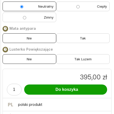
Neutralny
Ciepły
Zimny
Mata antypara
Nie
Tak
Lusterko Powiększające
Nie
Tak Luzem
395,00
zł
ilość
Do koszyka
Lustro
półokrągłe
ścięty
polski produkt
bok
LED