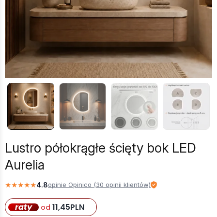
Lustro półokrągłe ścięty bok LED
Aurelia
★
★
★
★
★
4.8
opinie Opinico (30 opinii klientów)
raty
11,45
PLN
od