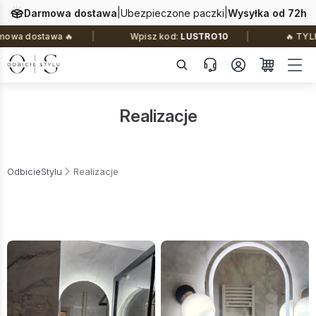
|
|
Darmowa dostawa
Ubezpieczone paczki
Wysyłka od 72h
 dostawa 🔥
Wpisz kod:
LUSTRO10
🔥 TYLKO T
Realizacje
OdbicieStylu
Realizacje