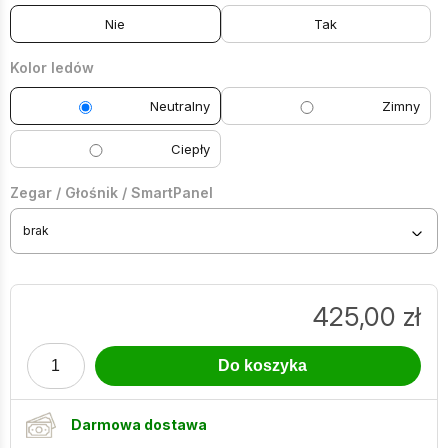
Nie
Tak
Kolor ledów
Neutralny
Zimny
Ciepły
Zegar / Głośnik / SmartPanel
brak
425,00
zł
ilość
Do koszyka
Lustro
nieregularne
LED
Darmowa dostawa
T4