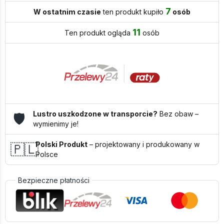
Lunara
7
na
W ostatnim czasie
ten produkt kupiło
osób
wymiar
11
Ten produkt ogląda
osób
Lustro uszkodzone w transporcie?
Bez obaw –
🛡️
wymienimy je!
Polski Produkt
– projektowany i produkowany w
🇵🇱
Polsce
Bezpieczne płatności