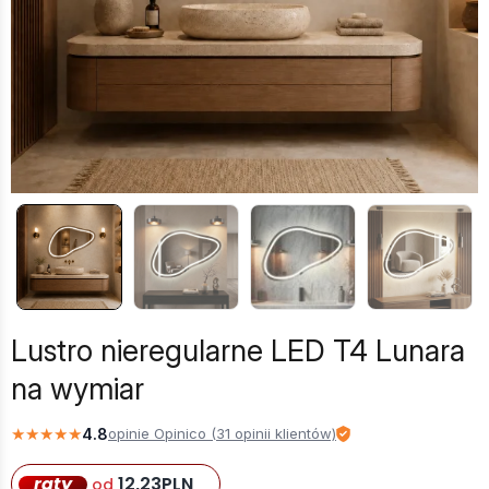
Lustro nieregularne LED T4 Lunara
na wymiar
★
★
★
★
★
4.8
opinie Opinico (31 opinii klientów)
raty
12,23
PLN
od