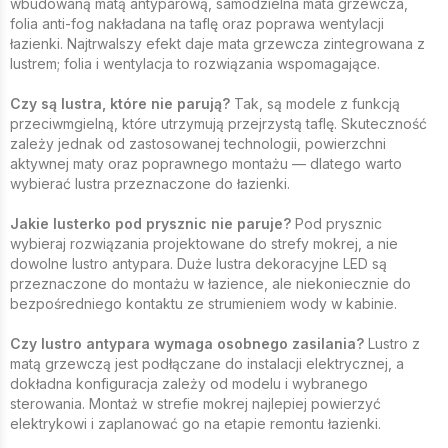
wbudowaną matą antyparową, samodzielna mata grzewcza,
folia anti-fog nakładana na taflę oraz poprawa wentylacji
łazienki. Najtrwalszy efekt daje mata grzewcza zintegrowana z
lustrem; folia i wentylacja to rozwiązania wspomagające.
Czy są lustra, które nie parują?
Tak, są modele z funkcją
przeciwmgielną, które utrzymują przejrzystą taflę. Skuteczność
zależy jednak od zastosowanej technologii, powierzchni
aktywnej maty oraz poprawnego montażu — dlatego warto
wybierać lustra przeznaczone do łazienki.
Jakie lusterko pod prysznic nie paruje?
Pod prysznic
wybieraj rozwiązania projektowane do strefy mokrej, a nie
dowolne lustro antypara. Duże lustra dekoracyjne LED są
przeznaczone do montażu w łazience, ale niekoniecznie do
bezpośredniego kontaktu ze strumieniem wody w kabinie.
Czy lustro antypara wymaga osobnego zasilania?
Lustro z
matą grzewczą jest podłączane do instalacji elektrycznej, a
dokładna konfiguracja zależy od modelu i wybranego
sterowania. Montaż w strefie mokrej najlepiej powierzyć
elektrykowi i zaplanować go na etapie remontu łazienki.