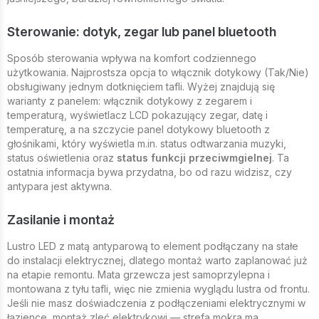
Sterowanie: dotyk, zegar lub panel bluetooth
Sposób sterowania wpływa na komfort codziennego
użytkowania. Najprostsza opcja to włącznik dotykowy (Tak/Nie)
obsługiwany jednym dotknięciem tafli. Wyżej znajdują się
warianty z panelem: włącznik dotykowy z zegarem i
temperaturą, wyświetlacz LCD pokazujący zegar, datę i
temperaturę, a na szczycie panel dotykowy bluetooth z
głośnikami, który wyświetla m.in. status odtwarzania muzyki,
status oświetlenia oraz
status funkcji przeciwmgielnej
. Ta
ostatnia informacja bywa przydatna, bo od razu widzisz, czy
antypara jest aktywna.
Zasilanie i montaż
Lustro LED z matą antyparową to element podłączany na stałe
do instalacji elektrycznej, dlatego montaż warto zaplanować już
na etapie remontu. Mata grzewcza jest samoprzylepna i
montowana z tyłu tafli, więc nie zmienia wyglądu lustra od frontu.
Jeśli nie masz doświadczenia z podłączeniami elektrycznymi w
łazience, montaż zleć elektrykowi — strefa mokra ma