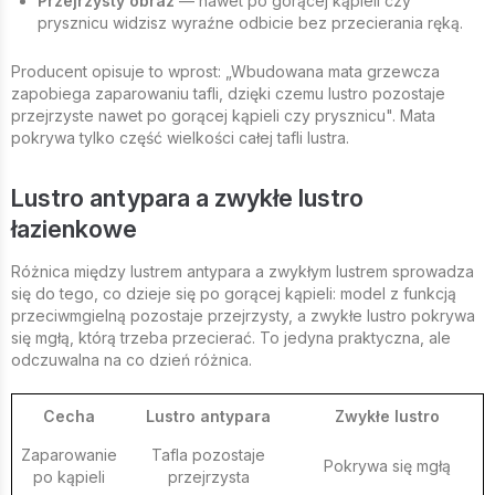
Przejrzysty obraz
— nawet po gorącej kąpieli czy
prysznicu widzisz wyraźne odbicie bez przecierania ręką.
Producent opisuje to wprost: „Wbudowana mata grzewcza
zapobiega zaparowaniu tafli, dzięki czemu lustro pozostaje
przejrzyste nawet po gorącej kąpieli czy prysznicu". Mata
pokrywa tylko część wielkości całej tafli lustra.
Lustro antypara a zwykłe lustro
łazienkowe
Różnica między lustrem antypara a zwykłym lustrem sprowadza
się do tego, co dzieje się po gorącej kąpieli: model z funkcją
przeciwmgielną pozostaje przejrzysty, a zwykłe lustro pokrywa
się mgłą, którą trzeba przecierać. To jedyna praktyczna, ale
odczuwalna na co dzień różnica.
Cecha
Lustro antypara
Zwykłe lustro
Zaparowanie
Tafla pozostaje
Pokrywa się mgłą
po kąpieli
przejrzysta