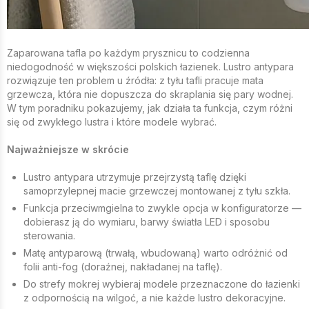
Zaparowana tafla po każdym prysznicu to codzienna
niedogodność w większości polskich łazienek. Lustro antypara
rozwiązuje ten problem u źródła: z tyłu tafli pracuje mata
grzewcza, która nie dopuszcza do skraplania się pary wodnej.
W tym poradniku pokazujemy, jak działa ta funkcja, czym różni
się od zwykłego lustra i które modele wybrać.
Najważniejsze w skrócie
Lustro antypara utrzymuje przejrzystą taflę dzięki
samoprzylepnej macie grzewczej montowanej z tyłu szkła.
Funkcja przeciwmgielna to zwykle opcja w konfiguratorze —
dobierasz ją do wymiaru, barwy światła LED i sposobu
sterowania.
Matę antyparową (trwałą, wbudowaną) warto odróżnić od
folii anti-fog (doraźnej, nakładanej na taflę).
Do strefy mokrej wybieraj modele przeznaczone do łazienki
z odpornością na wilgoć, a nie każde lustro dekoracyjne.