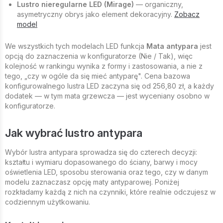
Lustro nieregularne LED (Mirage)
— organiczny,
asymetryczny obrys jako element dekoracyjny.
Zobacz
model
We wszystkich tych modelach LED funkcja
Mata antypara
jest
opcją do zaznaczenia w konfiguratorze (Nie / Tak), więc
kolejność w rankingu wynika z formy i zastosowania, a nie z
tego, „czy w ogóle da się mieć antyparę". Cena bazowa
konfigurowalnego lustra LED zaczyna się od 256,80 zł, a każdy
dodatek — w tym mata grzewcza — jest wyceniany osobno w
konfiguratorze.
Jak wybrać lustro antypara
Wybór lustra antypara sprowadza się do czterech decyzji:
kształtu i wymiaru dopasowanego do ściany, barwy i mocy
oświetlenia LED, sposobu sterowania oraz tego, czy w danym
modelu zaznaczasz opcję maty antyparowej. Poniżej
rozkładamy każdą z nich na czynniki, które realnie odczujesz w
codziennym użytkowaniu.