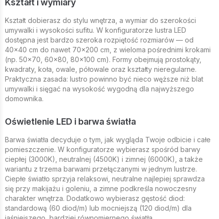
Kształt i wymiary
Kształt dobierasz do stylu wnętrza, a wymiar do szerokości
umywalki i wysokości sufitu. W konfiguratorze lustra LED
dostępna jest bardzo szeroka rozpiętość rozmiarów — od
40×40 cm do nawet 70×200 cm, z wieloma pośrednimi krokami
(np. 50×70, 60×80, 80×100 cm). Formy obejmują prostokąty,
kwadraty, koła, owale, półowale oraz kształty nieregularne.
Praktyczna zasada: lustro powinno być nieco węższe niż blat
umywalki i sięgać na wysokość wygodną dla najwyższego
domownika.
Oświetlenie LED i barwa światła
Barwa światła decyduje o tym, jak wygląda Twoje odbicie i całe
pomieszczenie. W konfiguratorze wybierasz spośród barwy
ciepłej (3000K), neutralnej (4500K) i zimnej (6000K), a także
wariantu z trzema barwami przełączanymi w jednym lustrze.
Ciepłe światło sprzyja relaksowi, neutralne najlepiej sprawdza
się przy makijażu i goleniu, a zimne podkreśla nowoczesny
charakter wnętrza. Dodatkowo wybierasz gęstość diod:
standardową (60 diod/m) lub mocniejszą (120 diod/m) dla
jaśniejszego, bardziej równomiernego światła.