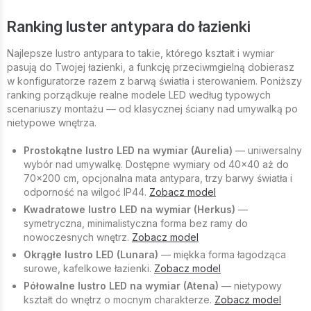
Ranking luster antypara do łazienki
Najlepsze lustro antypara to takie, którego kształt i wymiar
pasują do Twojej łazienki, a funkcję przeciwmgielną dobierasz
w konfiguratorze razem z barwą światła i sterowaniem. Poniższy
ranking porządkuje realne modele LED według typowych
scenariuszy montażu — od klasycznej ściany nad umywalką po
nietypowe wnętrza.
Prostokątne lustro LED na wymiar (Aurelia)
— uniwersalny
wybór nad umywalkę. Dostępne wymiary od 40×40 aż do
70×200 cm, opcjonalna mata antypara, trzy barwy światła i
odporność na wilgoć IP44.
Zobacz model
Kwadratowe lustro LED na wymiar (Herkus)
—
symetryczna, minimalistyczna forma bez ramy do
nowoczesnych wnętrz.
Zobacz model
Okrągłe lustro LED (Lunara)
— miękka forma łagodząca
surowe, kafelkowe łazienki.
Zobacz model
Półowalne lustro LED na wymiar (Atena)
— nietypowy
kształt do wnętrz o mocnym charakterze.
Zobacz model