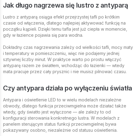
Jak długo nagrzewa się lustro z antyparą
Lustro z antyparą osiąga efekt przejrzystej tafli po krótkim
czasie od włączenia, dlatego najlepiej aktywować funkcję na
początku kąpieli. Dzięki temu tafla jest już ciepła w momencie,
gdy w łazience pojawia się para wodna.
Dokładny czas nagrzewania zależy od wielkości tafli, mocy maty
i temperatury w pomieszczeniu, więc nie podajemy jednej
sztywnej liczby minut. W praktyce warto po prostu włączyć
antyparę razem ze światłem, wchodząc do łazienki — wtedy
mata pracuje przez cały prysznic i nie musisz pilnować czasu.
Czy antypara działa po wyłączeniu światła
Antypara i oświetlenie LED to w wielu modelach niezależne
obwody, dlatego funkcja przeciwmgielna może działać także
wtedy, gdy światło jest wyłączone — ale zależy to od
konfiguracji sterowania konkretnego lustra. W modelach z
panelem sterującym status funkcji przeciwmgielnej bywa
pokazywany osobno, niezależnie od statusu oświetlenia.