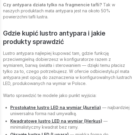
Czy antypara działa tylko na fragmencie tafli?
Tak w
naszych produktach mata antypara jest na około 50%
powierzchni tafli lustra.
Gdzie kupić lustro antypara i jakie
produkty sprawdzić
Lustro antypara najlepiej kupować tam, gdzie funkcję
przeciwmgielną dobierzesz w konfiguratorze razem z
wymiarem, barwą światła i sterowaniem — dzięki temu płacisz
tylko za to, czego potrzebujesz. W ofercie odbiciestylu.pl mata
antypara jest opcją do zaznaczenia w konfigurowalnych lustrach
LED, produkowanych na wymiar w Polsce.
Warto sprawdzić te modele jako punkt wyjścia:
Prostokątne lustro LED na wymiar (Aurelia)
— najbardziej
uniwersalna forma nad umywalkę.
Kwadratowe lustro LED na wymiar (Herkus)
—
minimalistyczny kwadrat bez ramy.
Okrągłe lustro LED (Lunara)
— miękka forma do