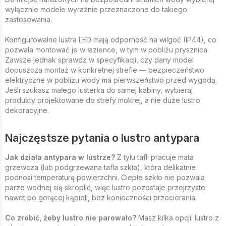
wyłącznie modele wyraźnie przeznaczone do takiego
zastosowania.
Konfigurowalne lustra LED mają odporność na wilgoć (IP44), co
pozwala montować je w łazience, w tym w pobliżu prysznica.
Zawsze jednak sprawdź w specyfikacji, czy dany model
dopuszcza montaż w konkretnej strefie — bezpieczeństwo
elektryczne w pobliżu wody ma pierwszeństwo przed wygodą.
Jeśli szukasz małego lusterka do samej kabiny, wybieraj
produkty projektowane do strefy mokrej, a nie duże lustro
dekoracyjne.
Najczęstsze pytania o lustro antypara
Jak działa antypara w lustrze?
Z tyłu tafli pracuje mata
grzewcza (lub podgrzewana tafla szkła), która delikatnie
podnosi temperaturę powierzchni. Ciepłe szkło nie pozwala
parze wodnej się skroplić, więc lustro pozostaje przejrzyste
nawet po gorącej kąpieli, bez konieczności przecierania.
Co zrobić, żeby lustro nie parowało?
Masz kilka opcji: lustro z