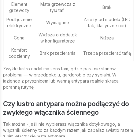
Element
Mata grzewcza z
Brak
grzewczy
tyłu tafli
Podłączenie
Zależy od modelu (LED
Wymagane
elektryczne
tak, klasyczne nie)
Wyższa o dodatek
Cena
Niższa
w konfiguratorze
Komfort
Brak przecierania
Trzeba przecierać taflę
codzienny
Zwykłe lustro nadal ma sens tam, gdzie para nie stanowi
problemu — w przedpokoju, garderobie czy sypialni. W
łazience z prysznicem lub wanną antypara realnie skraca
poranną rutynę.
Czy lustro antypara można podłączyć do
zwykłego włącznika ściennego
Tak można - jeśli nie wybierasz włącznika dotykowego, a
włącznik ścienny to za każdym razem jak zapalisz światło razem
z nim włączy się mata antypara.