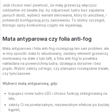
Jeśli chcesz mieć pewność, że matę grzewczą włączysz
oddzielnie od światła (np. by odparować lustro bez zapalania
jasnych diod), wybierz wariant sterowania, który to umożliwia, i
potwierdź konfigurację przy zamówieniu. To istotny szczegół,
którego opisy konkurencji często nie wyjaśniają.
Mata antyparowa czy folia anti-fog
Mata antyparowa i folia anti-fog rozwiązują ten sam problem, ale
w inny sposób: mata to wbudowany, zasilany element grzewczy
montowany na stałe z tyłu tafli, a folia anti-fog to powłoka
nakładana na powierzchnię lustra, działająca doraźnie i bez
prądu. Wybór zależy od tego, czy planujesz rozwiązanie trwałe,
czy tymczasowe.
Wybierz matę antyparową, gdy:
kupujesz nowe lustro LED i chcesz funkcję zintegrowaną na
lata,
zależy Ci na powtarzalnym, niezawodnym efekcie po każdej
kąpieli,