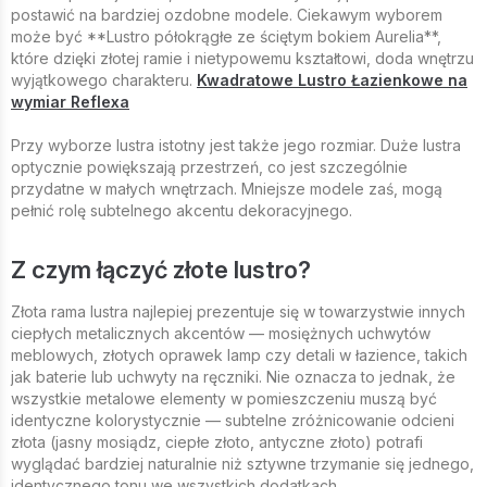
postawić na bardziej ozdobne modele. Ciekawym wyborem
może być **Lustro półokrągłe ze ściętym bokiem Aurelia**,
które dzięki złotej ramie i nietypowemu kształtowi, doda wnętrzu
wyjątkowego charakteru.
Kwadratowe Lustro Łazienkowe na
wymiar Reflexa
Przy wyborze lustra istotny jest także jego rozmiar. Duże lustra
optycznie powiększają przestrzeń, co jest szczególnie
przydatne w małych wnętrzach. Mniejsze modele zaś, mogą
pełnić rolę subtelnego akcentu dekoracyjnego.
Z czym łączyć złote lustro?
Złota rama lustra najlepiej prezentuje się w towarzystwie innych
ciepłych metalicznych akcentów — mosiężnych uchwytów
meblowych, złotych oprawek lamp czy detali w łazience, takich
jak baterie lub uchwyty na ręczniki. Nie oznacza to jednak, że
wszystkie metalowe elementy w pomieszczeniu muszą być
identyczne kolorystycznie — subtelne zróżnicowanie odcieni
złota (jasny mosiądz, ciepłe złoto, antyczne złoto) potrafi
wyglądać bardziej naturalnie niż sztywne trzymanie się jednego,
identycznego tonu we wszystkich dodatkach.