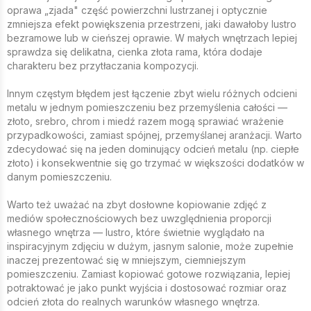
oprawa „zjada" część powierzchni lustrzanej i optycznie
zmniejsza efekt powiększenia przestrzeni, jaki dawałoby lustro
bezramowe lub w cieńszej oprawie. W małych wnętrzach lepiej
sprawdza się delikatna, cienka złota rama, która dodaje
charakteru bez przytłaczania kompozycji.
Innym częstym błędem jest łączenie zbyt wielu różnych odcieni
metalu w jednym pomieszczeniu bez przemyślenia całości —
złoto, srebro, chrom i miedź razem mogą sprawiać wrażenie
przypadkowości, zamiast spójnej, przemyślanej aranżacji. Warto
zdecydować się na jeden dominujący odcień metalu (np. ciepłe
złoto) i konsekwentnie się go trzymać w większości dodatków w
danym pomieszczeniu.
Warto też uważać na zbyt dosłowne kopiowanie zdjęć z
mediów społecznościowych bez uwzględnienia proporcji
własnego wnętrza — lustro, które świetnie wyglądało na
inspiracyjnym zdjęciu w dużym, jasnym salonie, może zupełnie
inaczej prezentować się w mniejszym, ciemniejszym
pomieszczeniu. Zamiast kopiować gotowe rozwiązania, lepiej
potraktować je jako punkt wyjścia i dostosować rozmiar oraz
odcień złota do realnych warunków własnego wnętrza.