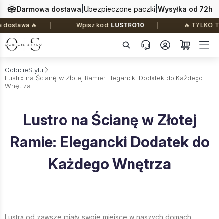
|
|
Darmowa dostawa
Ubezpieczone paczki
Wysyłka od 72h
stawa 🔥
Wpisz kod:
LUSTRO10
🔥 TYLKO TERA
OdbicieStylu
Lustro na Ścianę w Złotej Ramie: Elegancki Dodatek do Każdego
Wnętrza
Lustro na Ścianę w Złotej
Ramie: Elegancki Dodatek do
Każdego Wnętrza
Lustra od zawsze miały swoje miejsce w naszych domach,