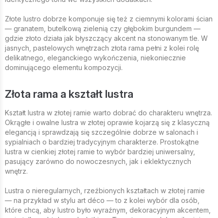
Złote lustro dobrze komponuje się też z ciemnymi kolorami ścian
— granatem, butelkową zielenią czy głębokim burgundem —
gdzie złoto działa jak błyszczący akcent na stonowanym tle. W
jasnych, pastelowych wnętrzach złota rama pełni z kolei rolę
delikatnego, eleganckiego wykończenia, niekoniecznie
dominującego elementu kompozycji.
Złota rama a kształt lustra
Kształt lustra w złotej ramie warto dobrać do charakteru wnętrza.
Okrągłe i owalne lustra w złotej oprawie kojarzą się z klasyczną
elegancją i sprawdzają się szczególnie dobrze w salonach i
sypialniach o bardziej tradycyjnym charakterze. Prostokątne
lustra w cienkiej złotej ramie to wybór bardziej uniwersalny,
pasujący zarówno do nowoczesnych, jak i eklektycznych
wnętrz.
Lustra o nieregularnych, rzeźbionych kształtach w złotej ramie
— na przykład w stylu art déco — to z kolei wybór dla osób,
które chcą, aby lustro było wyraźnym, dekoracyjnym akcentem,