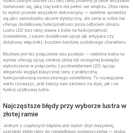
nowoczesnym lustrem LED bez ramy powinny przede wszystkim
zastanowić się, jaką rolę lustro ma pełnić we wnętrzu. Złota rama
to wybór przede wszystkim dekoracyjny — świetnie sprawdza
się jako samodzielny akcent stylistyczny, ale sama w sobie nie
oferuje dodatkowej funkcjonalności poza odbiciem obrazu.
Lustro LED bez ramy stawia z kolei na funkcjonalność
(oświetlenie, czasem dodatkowe opcje jak antypara czy
dotykowy włącznik), kosztem bardziej ozdobnego charakteru.
Możliwe jest też połączenie obu podejść — niektóre lustra na
wymiar oferują opcję cienkiej złotej lub mosiężnej krawędzi
wykończenia w połączeniu z podświetleniem LED, łącząc
elegancki wygląd klasycznej ramy z praktyczną
funkcjonalnością nowoczesnego oświetlenia. To rozwiązanie
warto rozważyć, jeśli zależy nam zarówno na stylu, jak i na
funkcji użytkowej lustra.
Najczęstsze błędy przy wyborze lustra w
złotej ramie
Jednym z częstszych błędów jest wybór zbyt masywnej,
szerokiej złotej ramy do niewielkiego pomieszczenia — gruba