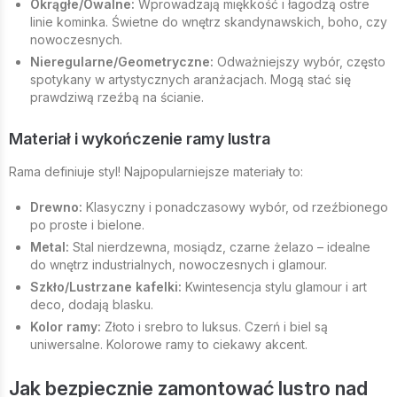
Okrągłe/Owalne:
Wprowadzają miękkość i łagodzą ostre
linie kominka. Świetne do wnętrz skandynawskich, boho, czy
nowoczesnych.
Nieregularne/Geometryczne:
Odważniejszy wybór, często
spotykany w artystycznych aranżacjach. Mogą stać się
prawdziwą rzeźbą na ścianie.
Materiał i wykończenie ramy lustra
Rama definiuje styl! Najpopularniejsze materiały to:
Drewno:
Klasyczny i ponadczasowy wybór, od rzeźbionego
po proste i bielone.
Metal:
Stal nierdzewna, mosiądz, czarne żelazo – idealne
do wnętrz industrialnych, nowoczesnych i glamour.
Szkło/Lustrzane kafelki:
Kwintesencja stylu glamour i art
deco, dodają blasku.
Kolor ramy:
Złoto i srebro to luksus. Czerń i biel są
uniwersalne. Kolorowe ramy to ciekawy akcent.
Jak bezpiecznie zamontować lustro nad