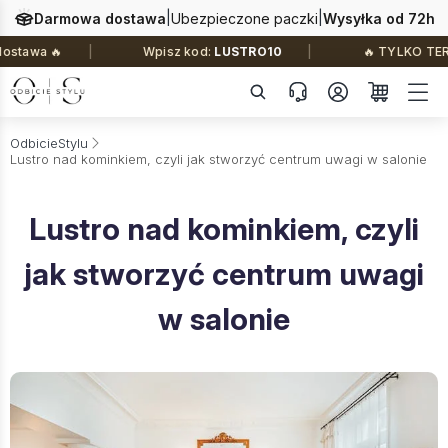
|
|
Darmowa dostawa
Ubezpieczone paczki
Wysyłka od 72h
wa 🔥
Wpisz kod:
LUSTRO10
🔥 TYLKO TERAZ: –
OdbicieStylu
Lustro nad kominkiem, czyli jak stworzyć centrum uwagi w salonie
Lustro nad kominkiem, czyli
jak stworzyć centrum uwagi
w salonie