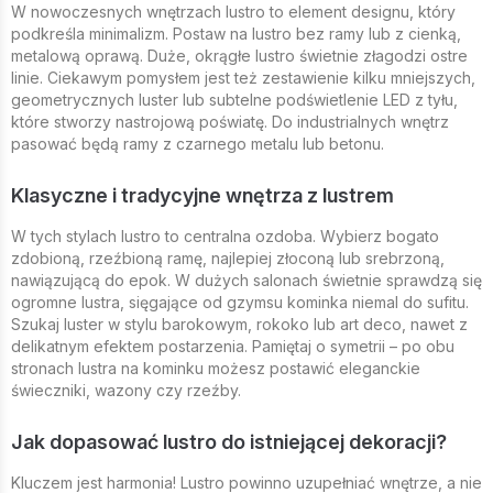
W nowoczesnych wnętrzach lustro to element designu, który
podkreśla minimalizm. Postaw na lustro bez ramy lub z cienką,
metalową oprawą. Duże, okrągłe lustro świetnie złagodzi ostre
linie. Ciekawym pomysłem jest też zestawienie kilku mniejszych,
geometrycznych luster lub subtelne podświetlenie LED z tyłu,
które stworzy nastrojową poświatę. Do industrialnych wnętrz
pasować będą ramy z czarnego metalu lub betonu.
Klasyczne i tradycyjne wnętrza z lustrem
W tych stylach lustro to centralna ozdoba. Wybierz bogato
zdobioną, rzeźbioną ramę, najlepiej złoconą lub srebrzoną,
nawiązującą do epok. W dużych salonach świetnie sprawdzą się
ogromne lustra, sięgające od gzymsu kominka niemal do sufitu.
Szukaj luster w stylu barokowym, rokoko lub art deco, nawet z
delikatnym efektem postarzenia. Pamiętaj o symetrii – po obu
stronach lustra na kominku możesz postawić eleganckie
świeczniki, wazony czy rzeźby.
Jak dopasować lustro do istniejącej dekoracji?
Kluczem jest harmonia! Lustro powinno uzupełniać wnętrze, a nie