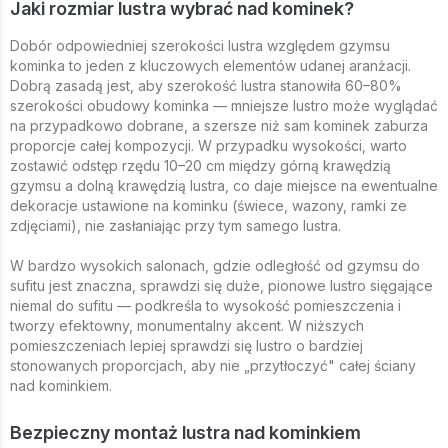
Jaki rozmiar lustra wybrać nad kominek?
Dobór odpowiedniej szerokości lustra względem gzymsu
kominka to jeden z kluczowych elementów udanej aranżacji.
Dobrą zasadą jest, aby szerokość lustra stanowiła 60–80%
szerokości obudowy kominka — mniejsze lustro może wyglądać
na przypadkowo dobrane, a szersze niż sam kominek zaburza
proporcje całej kompozycji. W przypadku wysokości, warto
zostawić odstęp rzędu 10–20 cm między górną krawędzią
gzymsu a dolną krawędzią lustra, co daje miejsce na ewentualne
dekoracje ustawione na kominku (świece, wazony, ramki ze
zdjęciami), nie zasłaniając przy tym samego lustra.
W bardzo wysokich salonach, gdzie odległość od gzymsu do
sufitu jest znaczna, sprawdzi się duże, pionowe lustro sięgające
niemal do sufitu — podkreśla to wysokość pomieszczenia i
tworzy efektowny, monumentalny akcent. W niższych
pomieszczeniach lepiej sprawdzi się lustro o bardziej
stonowanych proporcjach, aby nie „przytłoczyć" całej ściany
nad kominkiem.
Bezpieczny montaż lustra nad kominkiem