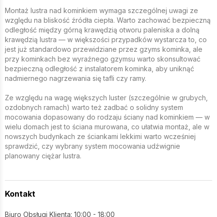
Montaż lustra nad kominkiem wymaga szczególnej uwagi ze
względu na bliskość źródła ciepła. Warto zachować bezpieczną
odległość między górną krawędzią otworu paleniska a dolną
krawędzią lustra — w większości przypadków wystarcza to, co
jest już standardowo przewidziane przez gzyms kominka, ale
przy kominkach bez wyraźnego gzymsu warto skonsultować
bezpieczną odległość z instalatorem kominka, aby uniknąć
nadmiernego nagrzewania się tafli czy ramy.
Ze względu na wagę większych luster (szczególnie w grubych,
ozdobnych ramach) warto też zadbać o solidny system
mocowania dopasowany do rodzaju ściany nad kominkiem — w
wielu domach jest to ściana murowana, co ułatwia montaż, ale w
nowszych budynkach ze ściankami lekkimi warto wcześniej
sprawdzić, czy wybrany system mocowania udźwignie
planowany ciężar lustra.
Kontakt
Biuro Obsługi Klienta: 10:00 - 18:00