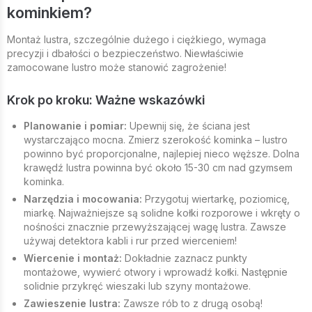
kominkiem?
Montaż lustra, szczególnie dużego i ciężkiego, wymaga
precyzji i dbałości o bezpieczeństwo. Niewłaściwie
zamocowane lustro może stanowić zagrożenie!
Krok po kroku: Ważne wskazówki
Planowanie i pomiar:
Upewnij się, że ściana jest
wystarczająco mocna. Zmierz szerokość kominka – lustro
powinno być proporcjonalne, najlepiej nieco węższe. Dolna
krawędź lustra powinna być około 15-30 cm nad gzymsem
kominka.
Narzędzia i mocowania:
Przygotuj wiertarkę, poziomicę,
miarkę. Najważniejsze są solidne kołki rozporowe i wkręty o
nośności znacznie przewyższającej wagę lustra. Zawsze
używaj detektora kabli i rur przed wierceniem!
Wiercenie i montaż:
Dokładnie zaznacz punkty
montażowe, wywierć otwory i wprowadź kołki. Następnie
solidnie przykręć wieszaki lub szyny montażowe.
Zawieszenie lustra:
Zawsze rób to z drugą osobą!