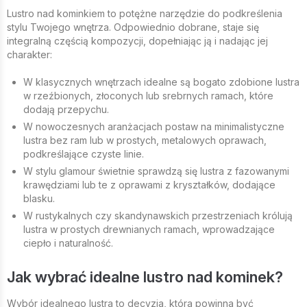
Lustro nad kominkiem to potężne narzędzie do podkreślenia
stylu Twojego wnętrza. Odpowiednio dobrane, staje się
integralną częścią kompozycji, dopełniając ją i nadając jej
charakter:
W klasycznych wnętrzach idealne są bogato zdobione lustra
w rzeźbionych, złoconych lub srebrnych ramach, które
dodają przepychu.
W nowoczesnych aranżacjach postaw na minimalistyczne
lustra bez ram lub w prostych, metalowych oprawach,
podkreślające czyste linie.
W stylu glamour świetnie sprawdzą się lustra z fazowanymi
krawędziami lub te z oprawami z kryształków, dodające
blasku.
W rustykalnych czy skandynawskich przestrzeniach królują
lustra w prostych drewnianych ramach, wprowadzające
ciepło i naturalność.
Jak wybrać idealne lustro nad kominek?
Wybór idealnego lustra to decyzja, która powinna być