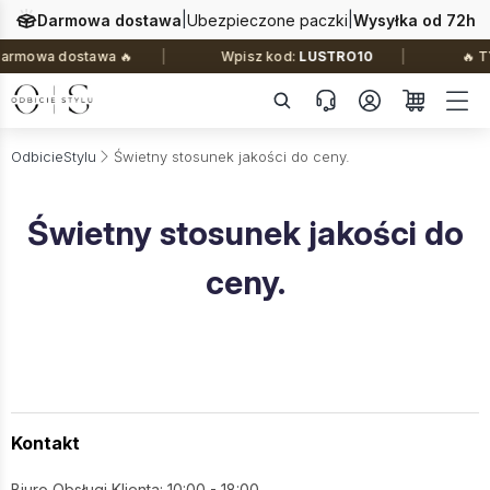
|
|
Darmowa dostawa
Ubezpieczone paczki
Wysyłka od 72h
darmowa dostawa 🔥
Wpisz kod:
LUSTRO10
🔥 T
OdbicieStylu
Świetny stosunek jakości do ceny.
Świetny stosunek jakości do
ceny.
Kontakt
Biuro Obsługi Klienta: 10:00 - 18:00