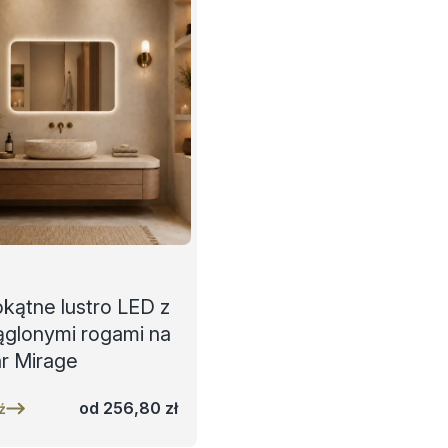
kątne lustro LED z
ąglonymi rogami na
r Mirage
od
256,80
zł
ź