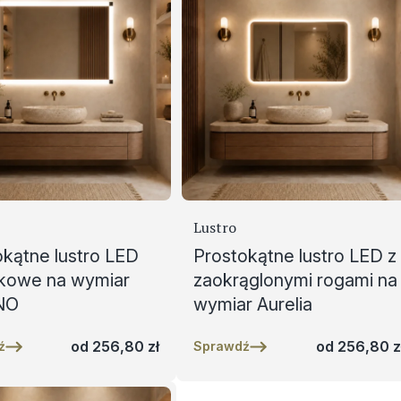
Lustro
okątne lustro LED
Prostokątne lustro LED z
nkowe na wymiar
zaokrąglonymi rogami na
NO
wymiar Aurelia
od
256,80
zł
od
256,80
z
ź
Sprawdź