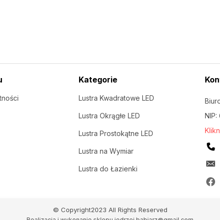
u
Kategorie
Kon
tności
Lustra Kwadratowe LED
Biur
Lustra Okrągłe LED
NIP:
Klik
Lustra Prostokątne LED
Lustra na Wymiar
Lustra do Łazienki
© Copyright2023 All Rights Reserved
Realizacja i wykonanie sklepu
jedrzej.babiarz@gmail.com