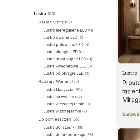
Lustra
(55)
Kształt lustra
(55)
Lustro nieregularne LED
(11)
Lustro owalne LED
(3)
Lustro półowalne LED
(4)
Lustra okrągłe LED
(6)
Lustra prostokątne LED
(11)
Lustra kwadratowe LED
(7)
Lustro
Lustra półokrągłe LED
(3)
Rodzaj / Wariant
Prost
(55)
Lustro klasyczne
łazie
(10)
Lustra na wymiar
(47)
Mirag
Lustra w czarnej ramie
(3)
Lustra w złotej ramie
(2)
Sprawd
Do pomieszczeń
(55)
Lustra do łazienki
(55)
Lustra do przedpokoju
(55)