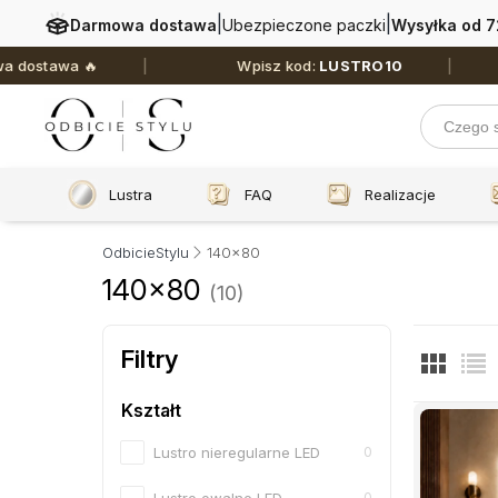
|
|
Darmowa dostawa
Ubezpieczone paczki
Wysyłka od 7
🔥
Wpisz kod:
LUSTRO10
🔥 T
Lustra
FAQ
Realizacje
OdbicieStylu
140x80
140x80
(10)
Filtry
Kształt
Lustro nieregularne LED
0
0