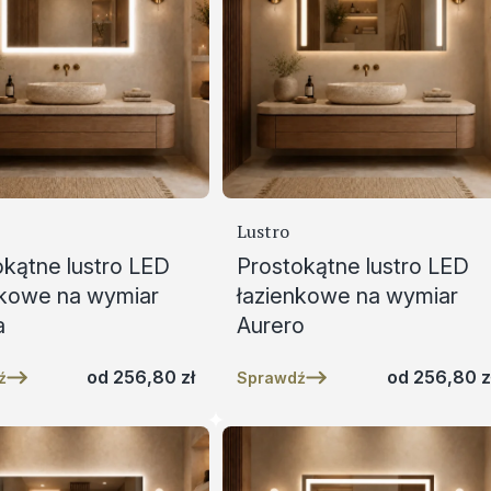
Lustro
okątne lustro LED
Prostokątne lustro LED
nkowe na wymiar
łazienkowe na wymiar
a
Aurero
od
256,80
zł
od
256,80
z
ź
Sprawdź