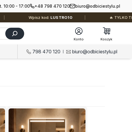
+48 798 470 120
biuro@odbiciestylu.pl
t. 10:00 - 17:00
Wpisz kod:
LUSTRO10
🔥 TYLKO TERAZ: –10% 
Konto
Koszyk
798 470 120
biuro@odbiciestylu.pl