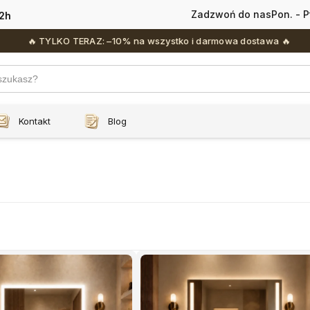
Zadzwoń do nas
Pon. - P
2h
YLKO TERAZ: –10% na wszystko i darmowa dostawa 🔥
Kontakt
Blog