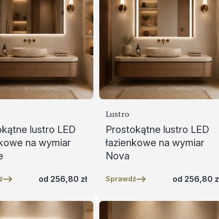
Lustro
okątne lustro LED
Prostokątne lustro LED
nkowe na wymiar
łazienkowe na wymiar
e
Nova
od
256,80
zł
od
256,80
z
ź
Sprawdź