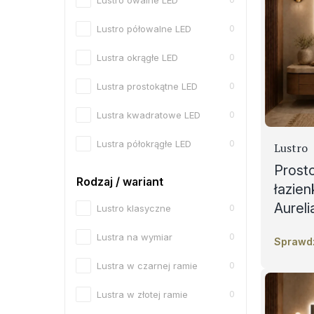
Lustro owalne LED
Lustro półowalne LED
0
Lustra okrągłe LED
0
Lustra prostokątne LED
0
Lustra kwadratowe LED
0
Lustra półokrągłe LED
0
Lustro
Prost
Rodzaj / wariant
łazie
Aureli
Lustro klasyczne
0
Lustra na wymiar
0
Sprawd
Lustra w czarnej ramie
0
Lustra w złotej ramie
0