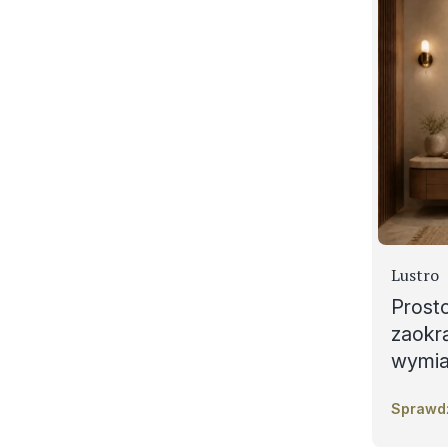
Lustro
Prosto
zaokr
wymia
Sprawd