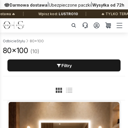
|
|
Darmowa dostawa
Ubezpieczone paczki
Wysyłka od 72h
Wpisz kod:
LUSTRO10
🔥 TYLKO TERAZ: –10% na ws
OdbicieStylu
80x100
80x100
(10)
Filtry