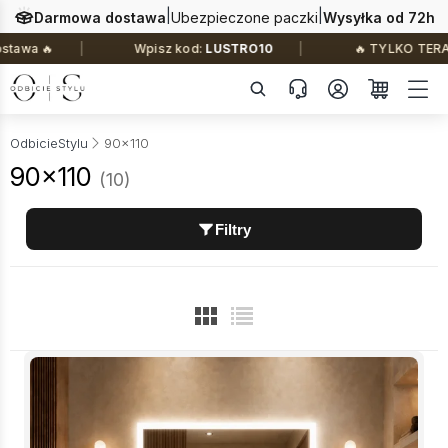
|
|
Darmowa dostawa
Ubezpieczone paczki
Wysyłka od 72h
Wpisz kod:
LUSTRO10
🔥 TYLKO TERAZ: –10% na wsz
OdbicieStylu
90x110
90x110
(10)
Filtry